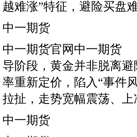
越难涨”特征，避险买盘
中一期货
中一期货官网中一期货
导阶段，黄金并非脱离避
率重新定价，陷入“事件风
拉扯，走势宽幅震荡、上
中一期货