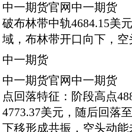
中一期货官网中一期货
破布林带中轨4684.15
域，布林带开口向下，空
中一期货
中一期货官网中一期货
点回落特征：阶段高点488
4773.37美元，随后回落
下移形成共振，空头动能