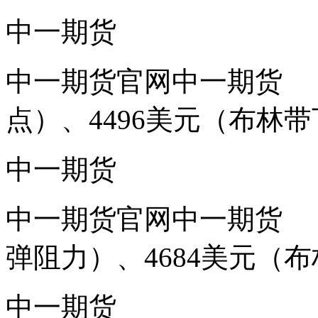
中一期货
中一期货官网中一期货 
点）、4496美元（布林
中一期货
中一期货官网中一期货 
弹阻力）、4684美元（
中一期货