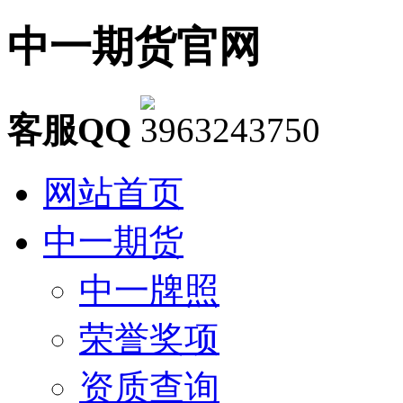
中一期货官网
客服QQ
网站首页
中一期货
中一牌照
荣誉奖项
资质查询