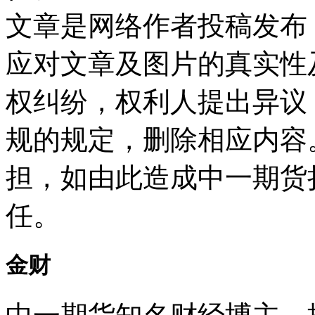
文章是网络作者投稿发布
应对文章及图片的真实性
权纠纷，权利人提出异议
规的规定，删除相应内容
担，如由此造成中一期货
任。
金财