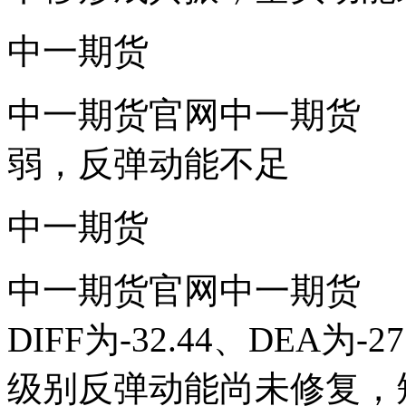
中一期货
中一期货官网中一期货
弱，反弹动能不足
中一期货
中一期货官网中一期货 
DIFF为-32.44、DEA
级别反弹动能尚未修复，