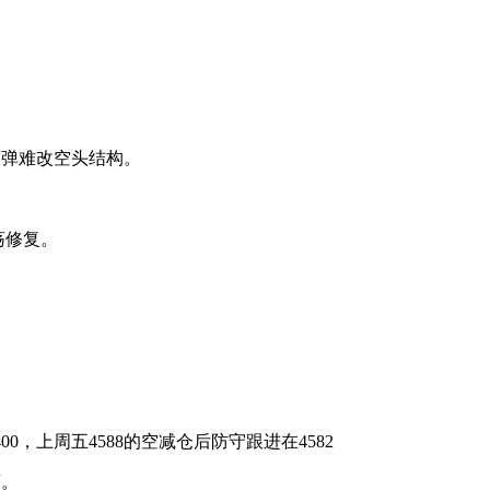
反弹难改空头结构。
震荡修复。
00，上周五4588的空减仓后防守跟进在4582
荡。