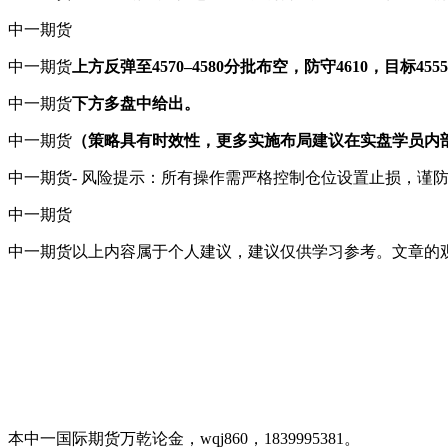
中一期货
中一期货
上方反弹至
4570–4580
分批
布
空，防守4610，目标4555–
中一期货
下方多盘中给出
。
中一期货
（策略具有时效性，更多实施布局建议在实盘学员内
中一期货- 风险提示：所有操作需严格控制仓位设置止损，谨
中一期货
中一期货以上内容属于个人建议，建议仅供学习参考。文章的
本中一国际期货万乾论金，wqj860，1839995381。