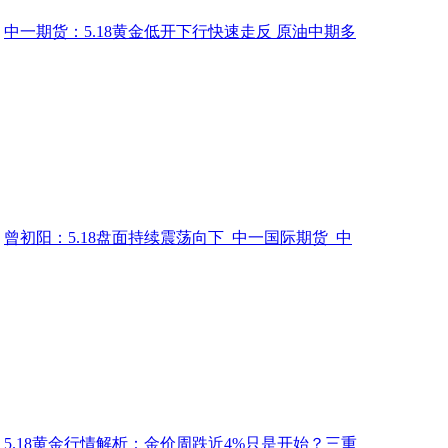
中一期货：5.18黄金低开下行快速走反 原油中期多
曾初阳：5.18盘面持续震荡向下_中一国际期货_中
5.18黄金行情解析：金价周跌近4%只是开始？三重