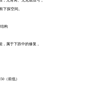
强，无背离、无见底信号 。
，仍有下探空间。
跌结构
能，属于下跌中的修复 。
450（前低）